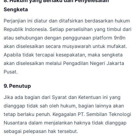
8. Hukum yang Berlaku dan Penyelesaian
Sengketa
Perjanjian ini diatur dan ditafsirkan berdasarkan hukum
Republik Indonesia. Setiap perselisihan yang timbul dari
atau sehubungan dengan penggunaan platform 9n9n
akan diselesaikan secara musyawarah untuk mufakat.
Apabila tidak tercapai kesepakatan, maka sengketa
akan diselesaikan melalui Pengadilan Negeri Jakarta
Pusat.
9. Penutup
Jika ada bagian dari Syarat dan Ketentuan ini yang
dianggap tidak sah oleh hukum, bagian lainnya akan
tetap berlaku penuh. Kegagalan PT. Sembilan Teknologi
Nusantara dalam menjalankan haknya tidak dianggap
sebagai pelepasan hak tersebut.