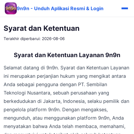
9n9n - Unduh Aplikasi Resmi & Login
Syarat dan Ketentuan
Terakhir diperbarui: 2026-08-06
Syarat dan Ketentuan Layanan 9n9n
Selamat datang di 9n9n. Syarat dan Ketentuan Layanan
ini merupakan perjanjian hukum yang mengikat antara
Anda sebagai pengguna dengan PT. Sembilan
Teknologi Nusantara, sebuah perusahaan yang
berkedudukan di Jakarta, Indonesia, selaku pemilik dan
pengelola platform 9n9n. Dengan mengakses,
mengunduh, atau menggunakan platform 9n9n, Anda
menyatakan bahwa Anda telah membaca, memahami,