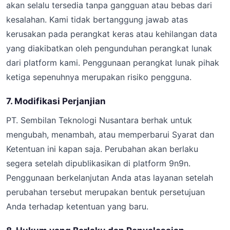
akan selalu tersedia tanpa gangguan atau bebas dari
kesalahan. Kami tidak bertanggung jawab atas
kerusakan pada perangkat keras atau kehilangan data
yang diakibatkan oleh pengunduhan perangkat lunak
dari platform kami. Penggunaan perangkat lunak pihak
ketiga sepenuhnya merupakan risiko pengguna.
7. Modifikasi Perjanjian
PT. Sembilan Teknologi Nusantara berhak untuk
mengubah, menambah, atau memperbarui Syarat dan
Ketentuan ini kapan saja. Perubahan akan berlaku
segera setelah dipublikasikan di platform 9n9n.
Penggunaan berkelanjutan Anda atas layanan setelah
perubahan tersebut merupakan bentuk persetujuan
Anda terhadap ketentuan yang baru.