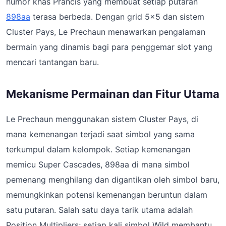
humor khas Prancis yang membuat setiap putaran
898aa
terasa berbeda. Dengan grid 5×5 dan sistem
Cluster Pays, Le Prechaun menawarkan pengalaman
bermain yang dinamis bagi para penggemar slot yang
mencari tantangan baru.
Mekanisme Permainan dan Fitur Utama
Le Prechaun menggunakan sistem Cluster Pays, di
mana kemenangan terjadi saat simbol yang sama
terkumpul dalam kelompok. Setiap kemenangan
memicu Super Cascades, 898aa di mana simbol
pemenang menghilang dan digantikan oleh simbol baru,
memungkinkan potensi kemenangan beruntun dalam
satu putaran. Salah satu daya tarik utama adalah
Position Multipliers; setiap kali simbol Wild membantu