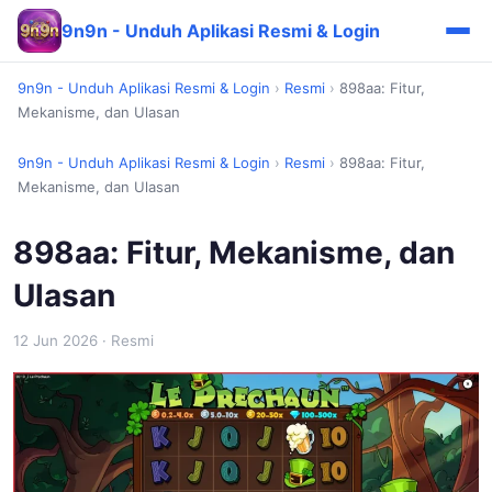
9n9n - Unduh Aplikasi Resmi & Login
9n9n - Unduh Aplikasi Resmi & Login
›
Resmi
›
898aa: Fitur,
Mekanisme, dan Ulasan
9n9n - Unduh Aplikasi Resmi & Login
›
Resmi
›
898aa: Fitur,
Mekanisme, dan Ulasan
898aa: Fitur, Mekanisme, dan
Ulasan
12 Jun 2026
· Resmi