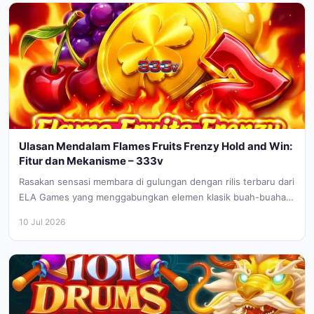
Ulasan Mendalam Flames Fruits Frenzy Hold and Win:
Fitur dan Mekanisme – 333v
Rasakan sensasi membara di gulungan dengan rilis terbaru dari
ELA Games yang menggabungkan elemen klasik buah-buahan
dengan fitur modern yang...
10 Jul 2026