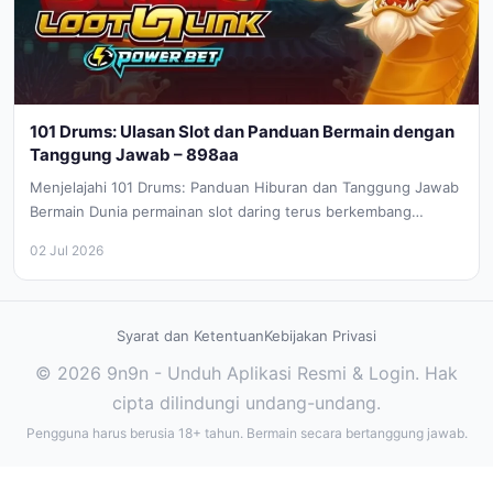
101 Drums: Ulasan Slot dan Panduan Bermain dengan
Tanggung Jawab – 898aa
Menjelajahi 101 Drums: Panduan Hiburan dan Tanggung Jawab
Bermain Dunia permainan slot daring terus berkembang
dengan berbagai tema menarik, dan...
02 Jul 2026
Syarat dan Ketentuan
Kebijakan Privasi
© 2026 9n9n - Unduh Aplikasi Resmi & Login. Hak
cipta dilindungi undang-undang.
Pengguna harus berusia 18+ tahun. Bermain secara bertanggung jawab.