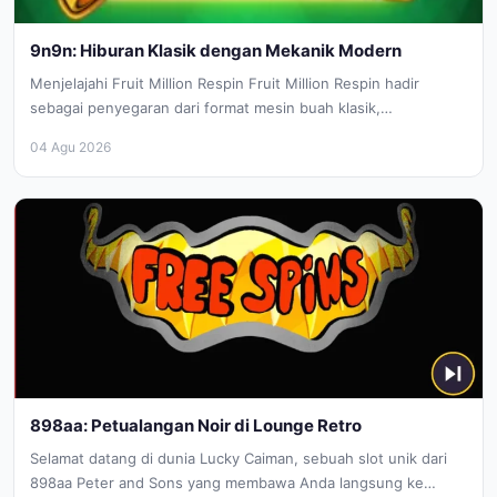
9n9n: Hiburan Klasik dengan Mekanik Modern
Menjelajahi Fruit Million Respin Fruit Million Respin hadir
sebagai penyegaran dari format mesin buah klasik,
menawarkan pendekatan yang lugas bagi...
04 Agu 2026
898aa: Petualangan Noir di Lounge Retro
Selamat datang di dunia Lucky Caiman, sebuah slot unik dari
898aa Peter and Sons yang membawa Anda langsung ke