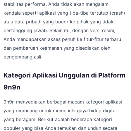
stabilitas performa. Anda tidak akan mengalami
kendala seperti aplikasi yang tiba-tiba tertutup (crash)
atau data pribadi yang bocor ke pihak yang tidak
bertanggung jawab. Selain itu, dengan versi resmi,
Anda mendapatkan akses penuh ke fitur-fitur terbaru
dan pembaruan keamanan yang disediakan oleh
pengembang asli.
Kategori Aplikasi Unggulan di Platform
9n9n
9n9n menyediakan berbagai macam kategori aplikasi
yang dirancang untuk memenuhi gaya hidup digital
yang beragam. Berikut adalah beberapa kategori
populer yang bisa Anda temukan dan unduh secara