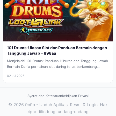
101 Drums: Ulasan Slot dan Panduan Bermain dengan
Tanggung Jawab – 898aa
Menjelajahi 101 Drums: Panduan Hiburan dan Tanggung Jawab
Bermain Dunia permainan slot daring terus berkembang
dengan berbagai tema menarik, dan...
02 Jul 2026
Syarat dan Ketentuan
Kebijakan Privasi
© 2026 9n9n - Unduh Aplikasi Resmi & Login. Hak
cipta dilindungi undang-undang.