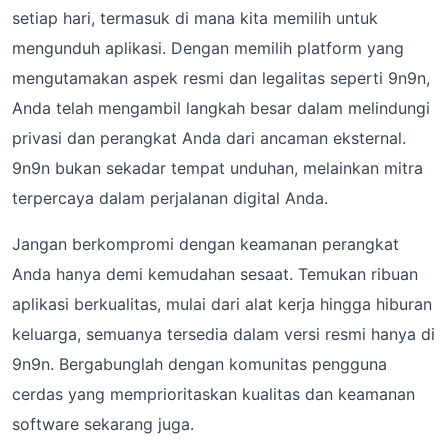
setiap hari, termasuk di mana kita memilih untuk
mengunduh aplikasi. Dengan memilih platform yang
mengutamakan aspek resmi dan legalitas seperti 9n9n,
Anda telah mengambil langkah besar dalam melindungi
privasi dan perangkat Anda dari ancaman eksternal.
9n9n bukan sekadar tempat unduhan, melainkan mitra
terpercaya dalam perjalanan digital Anda.
Jangan berkompromi dengan keamanan perangkat
Anda hanya demi kemudahan sesaat. Temukan ribuan
aplikasi berkualitas, mulai dari alat kerja hingga hiburan
keluarga, semuanya tersedia dalam versi resmi hanya di
9n9n. Bergabunglah dengan komunitas pengguna
cerdas yang memprioritaskan kualitas dan keamanan
software sekarang juga.