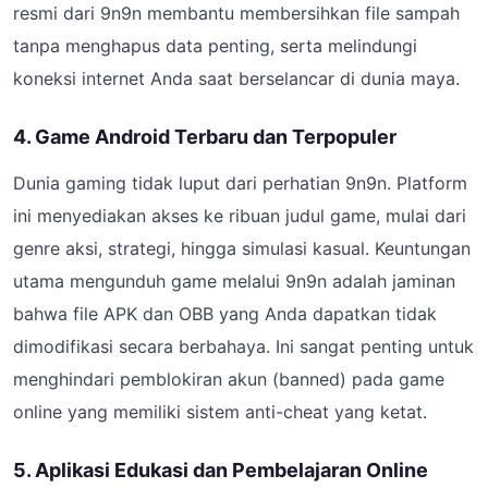
resmi dari 9n9n membantu membersihkan file sampah
tanpa menghapus data penting, serta melindungi
koneksi internet Anda saat berselancar di dunia maya.
4. Game Android Terbaru dan Terpopuler
Dunia gaming tidak luput dari perhatian 9n9n. Platform
ini menyediakan akses ke ribuan judul game, mulai dari
genre aksi, strategi, hingga simulasi kasual. Keuntungan
utama mengunduh game melalui 9n9n adalah jaminan
bahwa file APK dan OBB yang Anda dapatkan tidak
dimodifikasi secara berbahaya. Ini sangat penting untuk
menghindari pemblokiran akun (banned) pada game
online yang memiliki sistem anti-cheat yang ketat.
5. Aplikasi Edukasi dan Pembelajaran Online