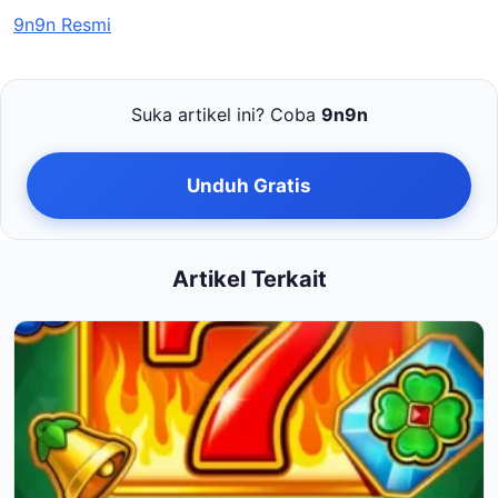
9n9n Resmi
Suka artikel ini? Coba
9n9n
Unduh Gratis
Artikel Terkait